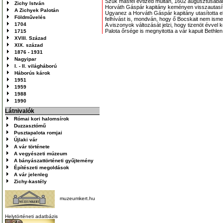
Szűk másfél évtized múltán, 1602 augusztusában a 
Zichy István
Horváth Gáspár kapitány keményen visszautasítot
A Zichyek Palotán
Ugyanez a Horváth Gáspár kapitány utasította el
Földművelés
felhívást is, mondván, hogy ő Bocskait nem ismer
1704
A viszonyok változását jelzi, hogy tizenöt évve
Palota őrsége is megnyitotta a vár kapuit Bethle
1715
XVIII. Század
XIX. század
1876 - 1931
Nagyipar
I. - II. világháború
Háborús károk
1951
1959
1988
1990
Látnivalók
Római kori halomsírok
Duzzasztómű
Pusztapalota romjai
Újlaki vár
A vár története
A vegyészeti múzeum
A bányászattörténeti gyűjtemény
Építészeti megoldások
A vár jelenleg
Zichy-kastély
muzeumkert.hu
Helytörténeti adatbázis