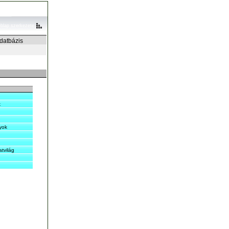
blap szerkezete
adatbázis
k
yok
atvilág