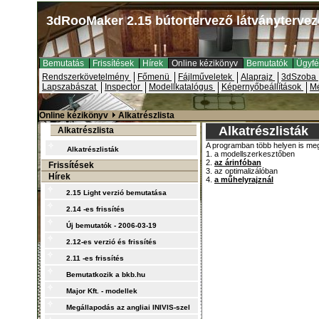
3dRooMaker 2.15 bútortervező látványtervez
Bemutatás
Frissítések
Hírek
Online kézikönyv
Bemutatók
Ügyfé
Rendszerkövetelmény
Főmenü
Fájlműveletek
Alaprajz
3dSzoba
Lapszabászat
Inspector
Modellkatalógus
Képernyőbeállítások
Mé
Online kézikönyv
Alkatrészlista
Alkatrészlisták
Alkatrészlista
A programban több helyen is meg
Alkatrészlisták
1. a modellszerkesztőben
2.
az árinfóban
Frissítések
3. az optimalizálóban
Hírek
4.
a műhelyrajznál
2.15 Light verzió bemutatása
2.14 -es frissítés
Új bemutatók - 2006-03-19
2.12-es verzió és frissítés
2.11 -es frissítés
Bemutatkozik a bkb.hu
Major Kft. - modellek
Megállapodás az angliai INIVIS-szel