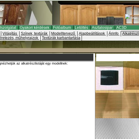
ő
Main 
lszolgálat
Gyakori kérdések
Fotóalbum
Letöltés
Asztalosipar
AC3D
Világítás
Színek, textúrák
Modelltervező
Alapbeállítások
Árinfo
Alkatrészl
retezés, műhelyrajzok
Textúrák karbantartása
nézhetjük az alkatrészlistáját egy modellnek: