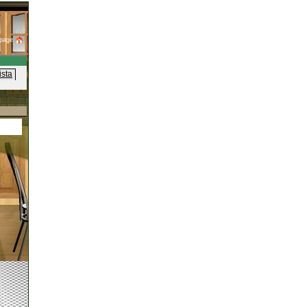
page
ista