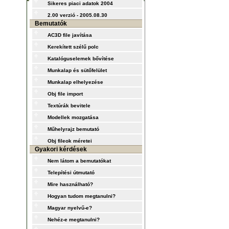
Sikeres piaci adatok 2004
2.00 verzió - 2005.08.30
Bemutatók
AC3D file javítása
Kerekített szélű polc
Katalóguselemek bővítése
Munkalap és sütőfelület
Munkalap elhelyezése
Obj file import
Textúrák bevitele
Modellek mozgatása
Műhelyrajz bemutató
Obj fileok méretei
Gyakori kérdések
Nem látom a bemutatókat
Telepítési útmutató
Mire használható?
Hogyan tudom megtanulni?
Magyar nyelvű-e?
Nehéz-e megtanulni?